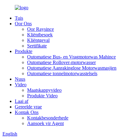
Tuis
Oor Ons
Oor Raysince
Kliëntbesoek
Kliëntgeval
Sertifikate
Produkte
Outomatiese Bus- en Vragmotorwas Mahince
Outomatiese Rollover-motorwasser
Outomatiese Aanrakinglose Motorwasmasjien
Outomatiese tonnelmotorwasstelsels
Nuus
Video
Maatskappyvideo
Produkte Video
Laai af
Gereelde vrae
Kontak Ons
Kontakbesonderhede
Aansoek vir Agent
English