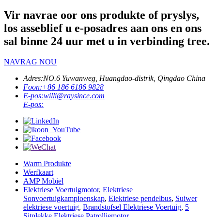
Vir navrae oor ons produkte of pryslys,
los asseblief u e-posadres aan ons en ons
sal binne 24 uur met u in verbinding tree.
NAVRAG NOU
Adres:
NO.6 Yuwanweg, Huangdao-distrik, Qingdao China
Foon:
+86 186 6186 9828
E-pos:
willi@raysince.com
E-pos:
Warm Produkte
Werfkaart
AMP Mobiel
Elektriese Voertuigmotor
,
Elektriese
Sonvoertuigkampioenskap
,
Elektriese pendelbus
,
Suiwer
elektriese voertuig
,
Brandstofsel Elektriese Voertuig
,
5
Sitplekke Elektriese Patrolliemotor
,