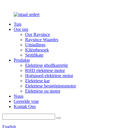
Tuis
Oor ons
Oor Raysince
Raysince Waardes
Uitstallings
Kliëntbesoek
Sertifikate
Produkte
Elektriese gholfkarretjie
RHD elektriese motor
Hoëspoed elektriese motor
Elektriese kar
Elektriese besigtigingsmotor
Elektriese ou motor
Nuus
Gereelde vrae
Kontak Ons
English